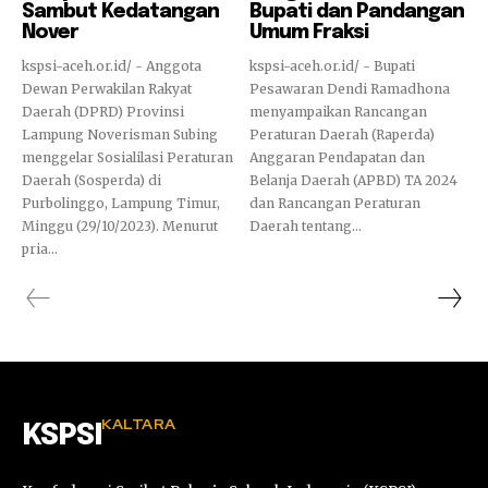
Sambut Kedatangan
Bupati dan Pandangan
Nover
Umum Fraksi
kspsi-aceh.or.id/ - Anggota
kspsi-aceh.or.id/ - Bupati
Dewan Perwakilan Rakyat
Pesawaran Dendi Ramadhona
Daerah (DPRD) Provinsi
menyampaikan Rancangan
Lampung Noverisman Subing
Peraturan Daerah (Raperda)
menggelar Sosialilasi Peraturan
Anggaran Pendapatan dan
Daerah (Sosperda) di
Belanja Daerah (APBD) TA 2024
Purbolinggo, Lampung Timur,
dan Rancangan Peraturan
Minggu (29/10/2023). Menurut
Daerah tentang...
pria...
KALTARA
KSPSI