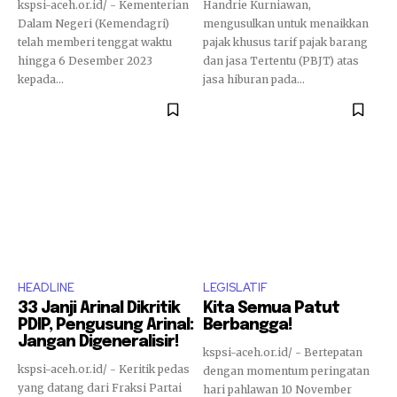
kspsi-aceh.or.id/ - Kementerian
Handrie Kurniawan,
Dalam Negeri (Kemendagri)
mengusulkan untuk menaikkan
telah memberi tenggat waktu
pajak khusus tarif pajak barang
hingga 6 Desember 2023
dan jasa Tertentu (PBJT) atas
kepada...
jasa hiburan pada...
HEADLINE
LEGISLATIF
33 Janji Arinal Dikritik
Kita Semua Patut
PDIP, Pengusung Arinal:
Berbangga!
Jangan Digeneralisir!
kspsi-aceh.or.id/ - Bertepatan
kspsi-aceh.or.id/ - Keritik pedas
dengan momentum peringatan
yang datang dari Fraksi Partai
hari pahlawan 10 November