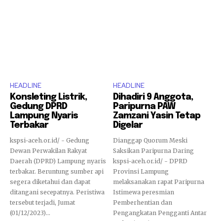
HEADLINE
HEADLINE
Konsleting Listrik,
Dihadiri 9 Anggota,
Gedung DPRD
Paripurna PAW
Lampung Nyaris
Zamzani Yasin Tetap
Terbakar
Digelar
kspsi-aceh.or.id/ - Gedung
Dianggap Quorum Meski
Dewan Perwakilan Rakyat
Saksikan Paripurna Daring
Daerah (DPRD) Lampung nyaris
kspsi-aceh.or.id/ - DPRD
terbakar. Beruntung sumber api
Provinsi Lampung
segera diketahui dan dapat
melaksanakan rapat Paripurna
ditangani secepatnya. Peristiwa
Istimewa peresmian
tersebut terjadi, Jumat
Pemberhentian dan
(01/12/2023)...
Pengangkatan Pengganti Antar