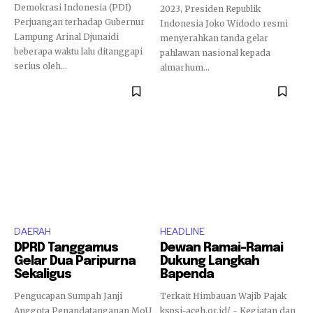
Demokrasi Indonesia (PDI)
2023, Presiden Republik
Perjuangan terhadap Gubernur
Indonesia Joko Widodo resmi
Lampung Arinal Djunaidi
menyerahkan tanda gelar
beberapa waktu lalu ditanggapi
pahlawan nasional kepada
serius oleh...
almarhum...
DAERAH
HEADLINE
DPRD Tanggamus
Dewan Ramai-Ramai
Gelar Dua Paripurna
Dukung Langkah
Sekaligus
Bapenda
Pengucapan Sumpah Janji
Terkait Himbauan Wajib Pajak
Anggota Penandatanganan MoU
kspsi-aceh.or.id/ - Kegiatan dan