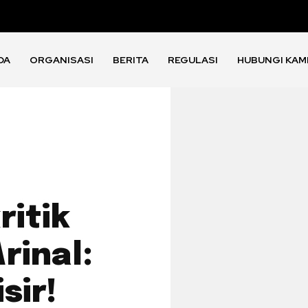
DA
ORGANISASI
BERITA
REGULASI
HUBUNGI KAM
ritik
rinal:
sir!