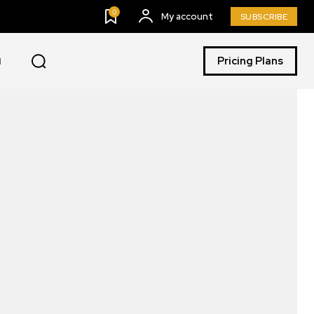
0
My account
SUBSCRIBE
Pricing Plans
I