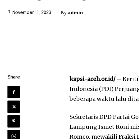
By
admin
November 11, 2023
Share
kspsi-aceh.or.id/
– Keriti
Indonesia (PDI) Perjua
beberapa waktu lalu dit
Sekretaris DPD Partai G
Lampung Ismet Roni mis
Romeo, mewakili Fraksi 