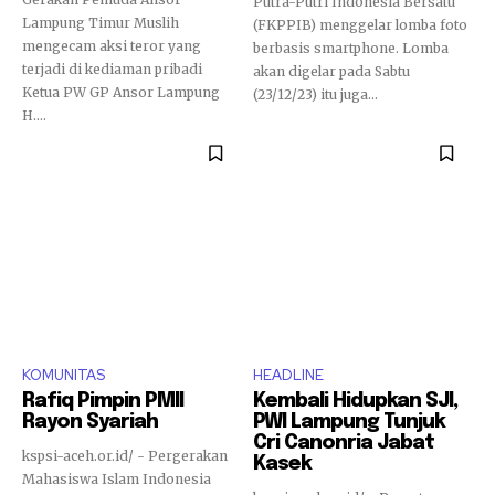
Putra-Putri Indonesia Bersatu
Lampung Timur Muslih
(FKPPIB) menggelar lomba foto
mengecam aksi teror yang
berbasis smartphone. Lomba
terjadi di kediaman pribadi
akan digelar pada Sabtu
Ketua PW GP Ansor Lampung
(23/12/23) itu juga...
H....
KOMUNITAS
HEADLINE
Rafiq Pimpin PMII
Kembali Hidupkan SJI,
Rayon Syariah
PWI Lampung Tunjuk
Cri Canonria Jabat
kspsi-aceh.or.id/ - Pergerakan
Kasek
Mahasiswa Islam Indonesia