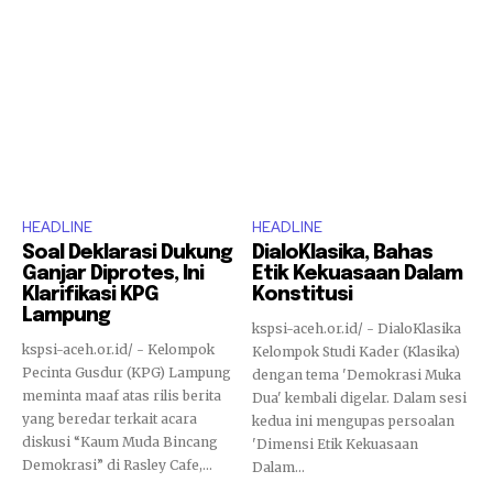
HEADLINE
HEADLINE
Soal Deklarasi Dukung
DialoKlasika, Bahas
Ganjar Diprotes, Ini
Etik Kekuasaan Dalam
Klarifikasi KPG
Konstitusi
Lampung
kspsi-aceh.or.id/ - DialoKlasika
kspsi-aceh.or.id/ - Kelompok
Kelompok Studi Kader (Klasika)
Pecinta Gusdur (KPG) Lampung
dengan tema 'Demokrasi Muka
meminta maaf atas rilis berita
Dua' kembali digelar. Dalam sesi
yang beredar terkait acara
kedua ini mengupas persoalan
diskusi “Kaum Muda Bincang
'Dimensi Etik Kekuasaan
Demokrasi” di Rasley Cafe,...
Dalam...