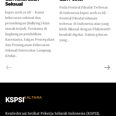
Seksual
Pada Festival Filsafat Terbesar
kspsi-aceh.or.id/ - Kasus
di Indonesia kspsi-aceh.or.id/ -
kekerasan seksual dan
Festival Filsafat tahunan
perundungan (Bullying) kian
terbesar di Indonesia atau yang
marak terjadi. Terutama di
lebih dikenal dengan PhilofestID
lingkungan pendidikan.
kembali digelar. Dalam gelaran
Karenanya, Satgas Pencegahan
yang...
dan Penanganan Kekerasan
Seksual Universitas Lampung
(Unila)...
KALTARA
KSPSI
Konfederasi Serikat Pekerja Seluruh Indonesia (KSPSI),