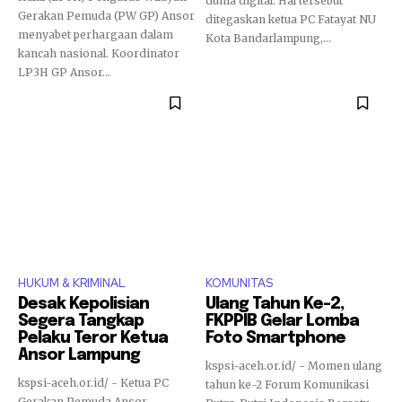
dunia digital. Hal tersebut
Gerakan Pemuda (PW GP) Ansor
ditegaskan ketua PC Fatayat NU
menyabet perhargaan dalam
Kota Bandarlampung,...
kancah nasional. Koordinator
LP3H GP Ansor...
HUKUM & KRIMINAL
KOMUNITAS
Desak Kepolisian
Ulang Tahun Ke-2,
Segera Tangkap
FKPPIB Gelar Lomba
Pelaku Teror Ketua
Foto Smartphone
Ansor Lampung
kspsi-aceh.or.id/ - Momen ulang
kspsi-aceh.or.id/ - Ketua PC
tahun ke-2 Forum Komunikasi
Gerakan Pemuda Ansor