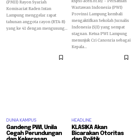
kspsi-aceh.or.id/ - Persatuan
(PMII) Rayon Syariah
Wartawan Indonesia (PWI)
Komisariat Raden Intan
Provinsi Lampung kembali
Lampung menggelar rapat
mengaktifkan Sekolah Jurnalis
tahunan anggota rayon (RTA-R)
Indonesia (SJI) yang sempat
yang ke 41 dengan mengusung...
stagnan. Ketua PWI Lampung
menunjuk Cri Canonria sebagai
Kepala...
DUNIA KAMPUS
HEADLINE
Gandeng PWI, Unila
KLASIKA Akan
Cegah Perundungan
Bicarakan Otoritas
dan Kekerasan
dan Politik