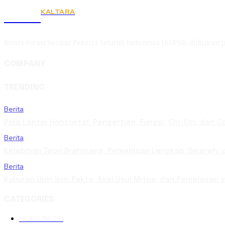
KALTARA
KSPSI
Konfederasi Serikat Pekerja Seluruh Indonesia (KSPSI), didirikan p
COMPANY
TRENDING
Berita
Pola Lantai Horizontal: Pengertian, Fungsi, Ciri-Ciri, dan 
Berita
Kelebihan Teori Brahmana: Penjelasan Lengkap, Sejarah, d
Berita
Kuburan Upin Ipin: Fakta, Asal Usul Mitos, dan Penjelasan
CATEGORIES
HEADLINE
219