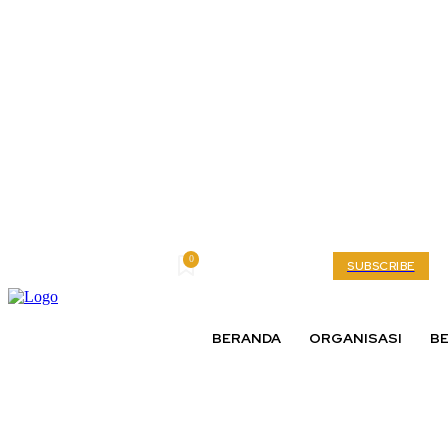
0
Friday, August 7, 2026
My account
SUBSCRIBE
BERANDA
ORGANISASI
BE