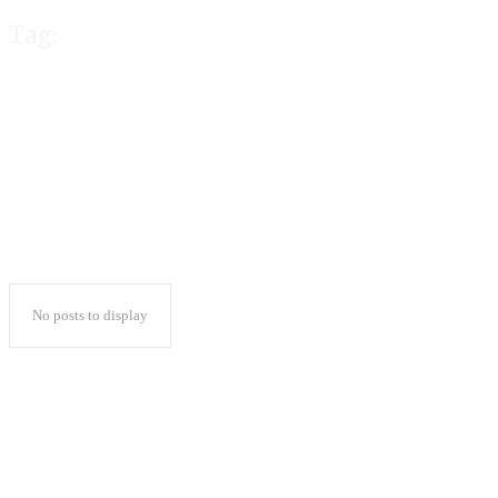
Tag:
Watoni Segera G
No posts to display