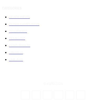
CATEGORIES
HEADLINE
219
DUNIA KAMPUS
109
POLITIK
102
PEMILU
88
PERISTIWA
76
UIN RIL
61
UNILA
48
© KSPSI 2026