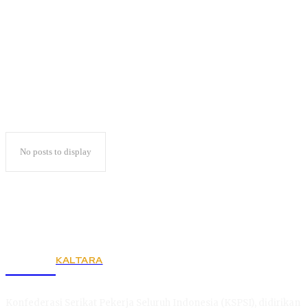
Virus Trojan
No posts to display
KALTARA
KSPSI
Konfederasi Serikat Pekerja Seluruh Indonesia (KSPSI), didirikan