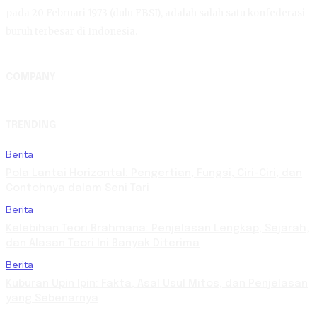
pada 20 Februari 1973 (dulu FBSI), adalah salah satu konfederasi
buruh terbesar di Indonesia.
COMPANY
TRENDING
Berita
Pola Lantai Horizontal: Pengertian, Fungsi, Ciri-Ciri, dan
Contohnya dalam Seni Tari
Berita
Kelebihan Teori Brahmana: Penjelasan Lengkap, Sejarah,
dan Alasan Teori Ini Banyak Diterima
Berita
Kuburan Upin Ipin: Fakta, Asal Usul Mitos, dan Penjelasan
yang Sebenarnya