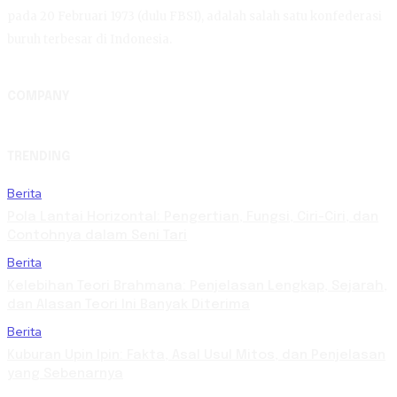
pada 20 Februari 1973 (dulu FBSI), adalah salah satu konfederasi
buruh terbesar di Indonesia.
COMPANY
TRENDING
Berita
Pola Lantai Horizontal: Pengertian, Fungsi, Ciri-Ciri, dan
Contohnya dalam Seni Tari
Berita
Kelebihan Teori Brahmana: Penjelasan Lengkap, Sejarah,
dan Alasan Teori Ini Banyak Diterima
Berita
Kuburan Upin Ipin: Fakta, Asal Usul Mitos, dan Penjelasan
yang Sebenarnya