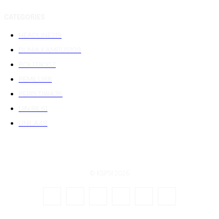
CATEGORIES
HEADLINE
219
DUNIA KAMPUS
109
POLITIK
102
PEMILU
88
PERISTIWA
76
UIN RIL
61
UNILA
48
© KSPSI 2026