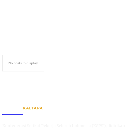
Tolak Konstatering
No posts to display
KALTARA
KSPSI
Konfederasi Serikat Pekerja Seluruh Indonesia (KSPSI), didirikan