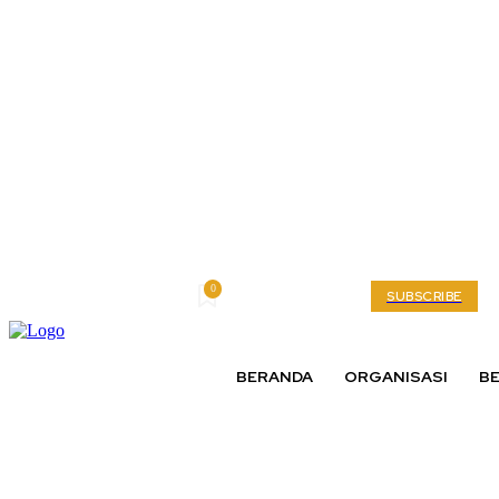
0
Friday, August 7, 2026
My account
SUBSCRIBE
BERANDA
ORGANISASI
BE