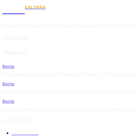
KALTARA
KSPSI
Konfederasi Serikat Pekerja Seluruh Indonesia (KSPSI), didirikan p
COMPANY
TRENDING
Berita
Pola Lantai Horizontal: Pengertian, Fungsi, Ciri-Ciri, dan 
Berita
Kelebihan Teori Brahmana: Penjelasan Lengkap, Sejarah, d
Berita
Kuburan Upin Ipin: Fakta, Asal Usul Mitos, dan Penjelasan
CATEGORIES
HEADLINE
219