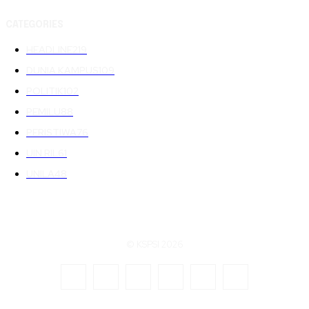
CATEGORIES
HEADLINE
219
DUNIA KAMPUS
109
POLITIK
102
PEMILU
88
PERISTIWA
76
UIN RIL
61
UNILA
48
© KSPSI 2026