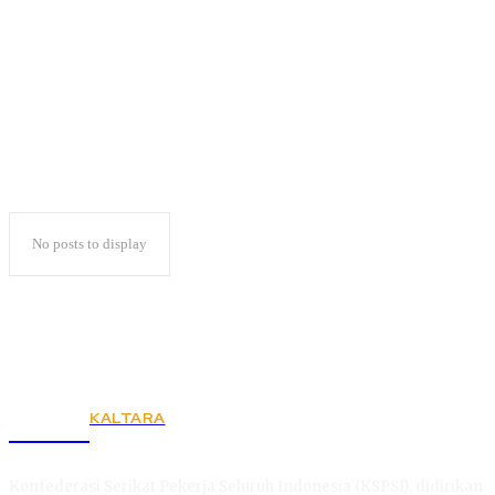
SEA Teacher
No posts to display
KALTARA
KSPSI
Konfederasi Serikat Pekerja Seluruh Indonesia (KSPSI), didirikan