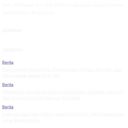
pada 20 Februari 1973 (dulu FBSI), adalah salah satu konfederasi
buruh terbesar di Indonesia.
COMPANY
TRENDING
Berita
Pola Lantai Horizontal: Pengertian, Fungsi, Ciri-Ciri, dan
Contohnya dalam Seni Tari
Berita
Kelebihan Teori Brahmana: Penjelasan Lengkap, Sejarah,
dan Alasan Teori Ini Banyak Diterima
Berita
Kuburan Upin Ipin: Fakta, Asal Usul Mitos, dan Penjelasan
yang Sebenarnya