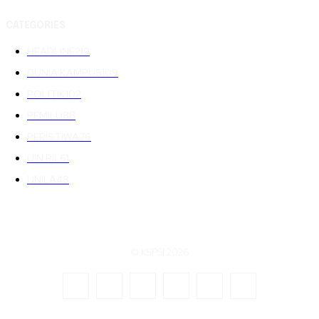
CATEGORIES
HEADLINE
219
DUNIA KAMPUS
109
POLITIK
102
PEMILU
88
PERISTIWA
76
UIN RIL
61
UNILA
48
© KSPSI 2026