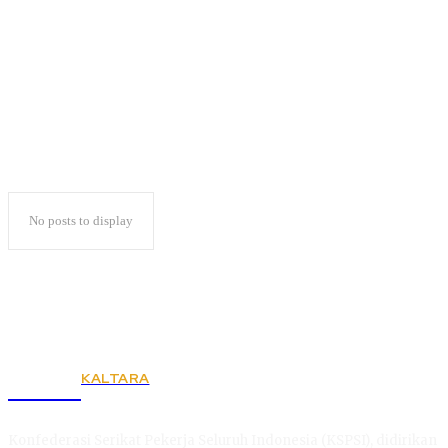
Saparudin
No posts to display
KALTARA
KSPSI
Konfederasi Serikat Pekerja Seluruh Indonesia (KSPSI), didirikan