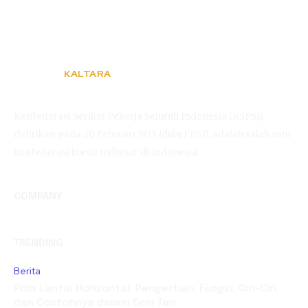
KALTARA
KSPSI
Konfederasi Serikat Pekerja Seluruh Indonesia (KSPSI),
didirikan pada 20 Februari 1973 (dulu FBSI), adalah salah satu
konfederasi buruh terbesar di Indonesia.
COMPANY
TRENDING
Berita
Pola Lantai Horizontal: Pengertian, Fungsi, Ciri-Ciri,
dan Contohnya dalam Seni Tari