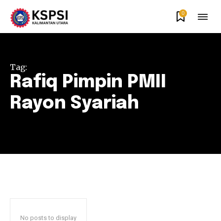
0
Tag:
Rafiq Pimpin PMII
Rayon Syariah
No posts to display