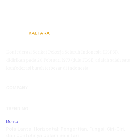
KALTARA
KSPSI
Konfederasi Serikat Pekerja Seluruh Indonesia (KSPSI),
didirikan pada 20 Februari 1973 (dulu FBSI), adalah salah satu
konfederasi buruh terbesar di Indonesia.
COMPANY
TRENDING
Berita
Pola Lantai Horizontal: Pengertian, Fungsi, Ciri-Ciri,
dan Contohnya dalam Seni Tari