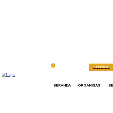
0
Saturday, August 8, 2026
My account
SUBSCRIBE
BERANDA
ORGANISASI
BE