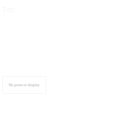
Tag:
PKB Utamakan T
No posts to display