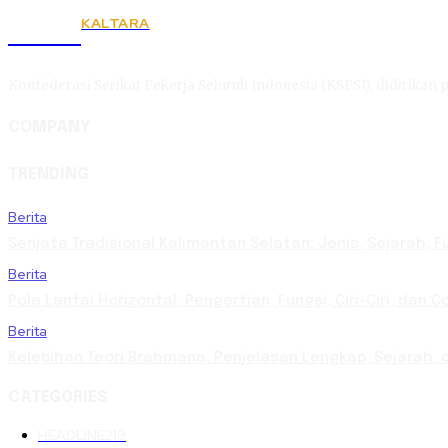
KALTARA
KSPSI
Konfederasi Serikat Pekerja Seluruh Indonesia (KSPSI), didirikan p
COMPANY
TRENDING
Berita
Senjata Tradisional Kalimantan Selatan: Jenis, Sejarah, F
Berita
Pola Lantai Horizontal: Pengertian, Fungsi, Ciri-Ciri, dan 
Berita
Kelebihan Teori Brahmana: Penjelasan Lengkap, Sejarah, d
CATEGORIES
HEADLINE
219