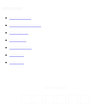
CATEGORIES
HEADLINE
219
DUNIA KAMPUS
109
POLITIK
102
PEMILU
88
PERISTIWA
76
UIN RIL
61
UNILA
48
© KSPSI 2026