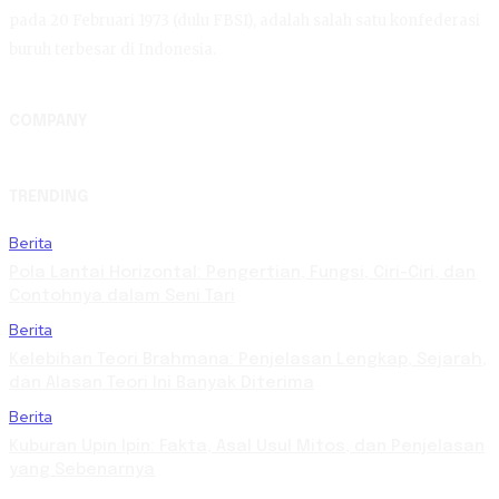
pada 20 Februari 1973 (dulu FBSI), adalah salah satu konfederasi
buruh terbesar di Indonesia.
COMPANY
TRENDING
Berita
Pola Lantai Horizontal: Pengertian, Fungsi, Ciri-Ciri, dan
Contohnya dalam Seni Tari
Berita
Kelebihan Teori Brahmana: Penjelasan Lengkap, Sejarah,
dan Alasan Teori Ini Banyak Diterima
Berita
Kuburan Upin Ipin: Fakta, Asal Usul Mitos, dan Penjelasan
yang Sebenarnya