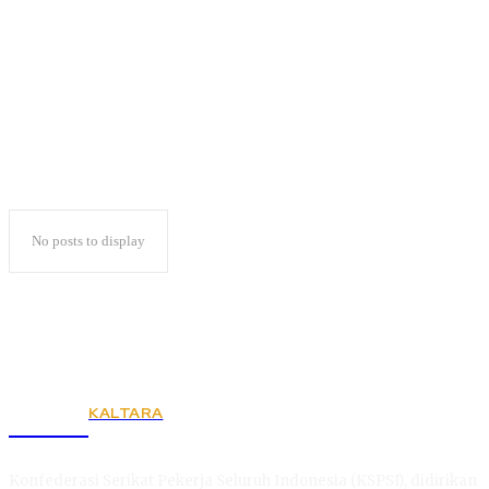
Peningkatan Mutu
No posts to display
KALTARA
KSPSI
Konfederasi Serikat Pekerja Seluruh Indonesia (KSPSI), didirikan