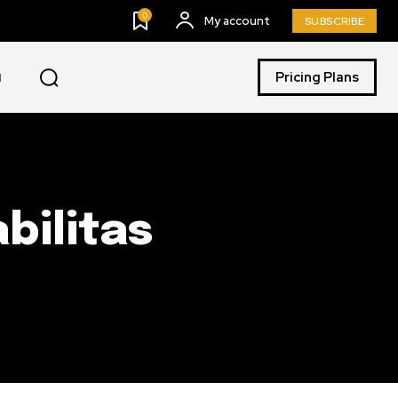
0
My account
SUBSCRIBE
Pricing Plans
I
bilitas