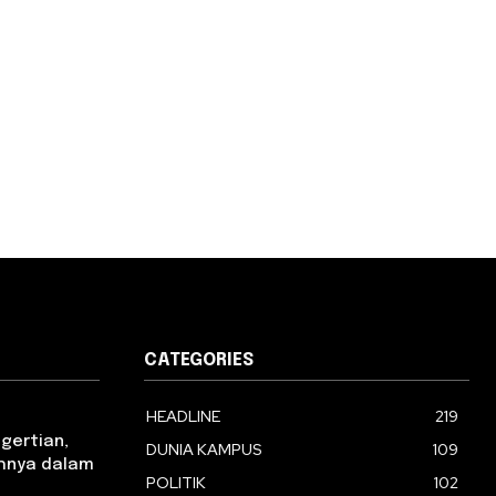
CATEGORIES
HEADLINE
219
ngertian,
DUNIA KAMPUS
109
tohnya dalam
POLITIK
102