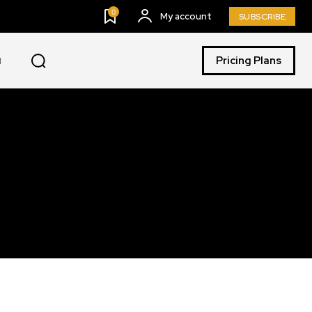
0
My account
SUBSCRIBE
Pricing Plans
I