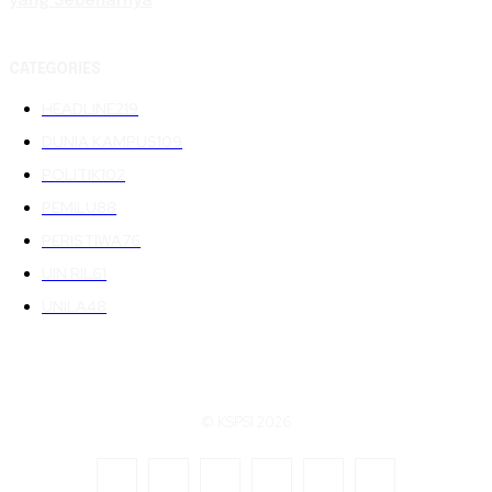
yang Sebenarnya
CATEGORIES
HEADLINE
219
DUNIA KAMPUS
109
POLITIK
102
PEMILU
88
PERISTIWA
76
UIN RIL
61
UNILA
48
© KSPSI 2026