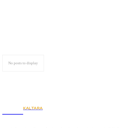
Jangkar Merah Putih
No posts to display
KALTARA
KSPSI