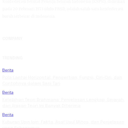
Konfederasi Serikat Pekerja Seluruh Indonesia (KSPSI), didirikan
pada 20 Februari 1973 (dulu FBSI), adalah salah satu konfederasi
buruh terbesar di Indonesia.
COMPANY
TRENDING
Berita
Pola Lantai Horizontal: Pengertian, Fungsi, Ciri-Ciri, dan
Contohnya dalam Seni Tari
Berita
Kelebihan Teori Brahmana: Penjelasan Lengkap, Sejarah,
dan Alasan Teori Ini Banyak Diterima
Berita
Kuburan Upin Ipin: Fakta, Asal Usul Mitos, dan Penjelasan