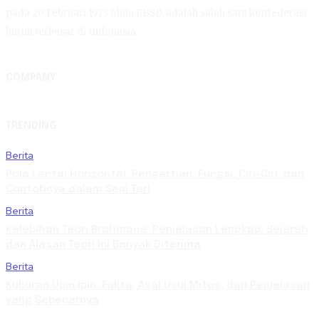
pada 20 Februari 1973 (dulu FBSI), adalah salah satu konfederasi
buruh terbesar di Indonesia.
COMPANY
TRENDING
Berita
Pola Lantai Horizontal: Pengertian, Fungsi, Ciri-Ciri, dan
Contohnya dalam Seni Tari
Berita
Kelebihan Teori Brahmana: Penjelasan Lengkap, Sejarah,
dan Alasan Teori Ini Banyak Diterima
Berita
Kuburan Upin Ipin: Fakta, Asal Usul Mitos, dan Penjelasan
yang Sebenarnya