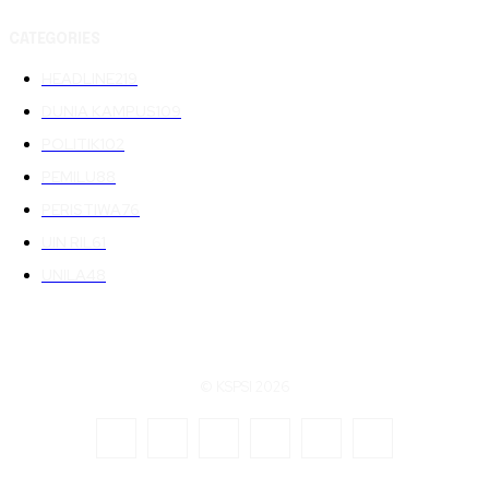
CATEGORIES
HEADLINE
219
DUNIA KAMPUS
109
POLITIK
102
PEMILU
88
PERISTIWA
76
UIN RIL
61
UNILA
48
© KSPSI 2026