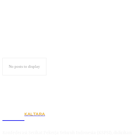
Gmail
No posts to display
KALTARA
KSPSI
Konfederasi Serikat Pekerja Seluruh Indonesia (KSPSI), didirikan