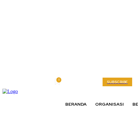
0
Friday, August 7, 2026
My account
SUBSCRIBE
BERANDA
ORGANISASI
BE