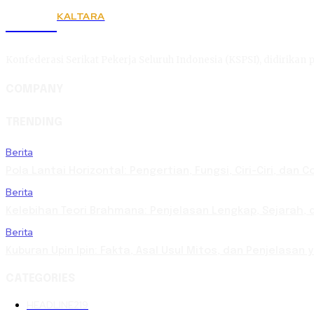
KALTARA
KSPSI
Konfederasi Serikat Pekerja Seluruh Indonesia (KSPSI), didirikan p
COMPANY
TRENDING
Berita
Pola Lantai Horizontal: Pengertian, Fungsi, Ciri-Ciri, dan 
Berita
Kelebihan Teori Brahmana: Penjelasan Lengkap, Sejarah, d
Berita
Kuburan Upin Ipin: Fakta, Asal Usul Mitos, dan Penjelasan
CATEGORIES
HEADLINE
219