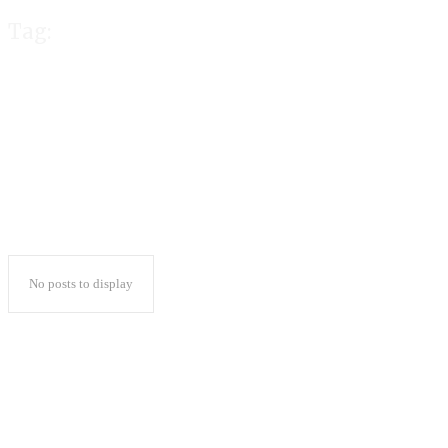
Tag:
Fathul Muin
No posts to display