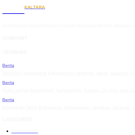
KALTARA
KSPSI
Konfederasi Serikat Pekerja Seluruh Indonesia (KSPSI), didirikan p
COMPANY
TRENDING
Berita
Senjata Tradisional Kalimantan Selatan: Jenis, Sejarah, F
Berita
Pola Lantai Horizontal: Pengertian, Fungsi, Ciri-Ciri, dan 
Berita
Kelebihan Teori Brahmana: Penjelasan Lengkap, Sejarah, d
CATEGORIES
HEADLINE
219