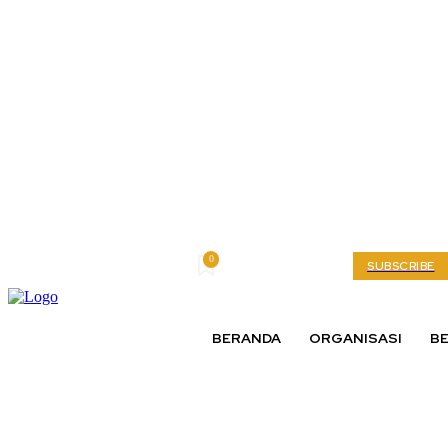
0
Saturday, August 8, 2026
My account
SUBSCRIBE
BERANDA
ORGANISASI
BE