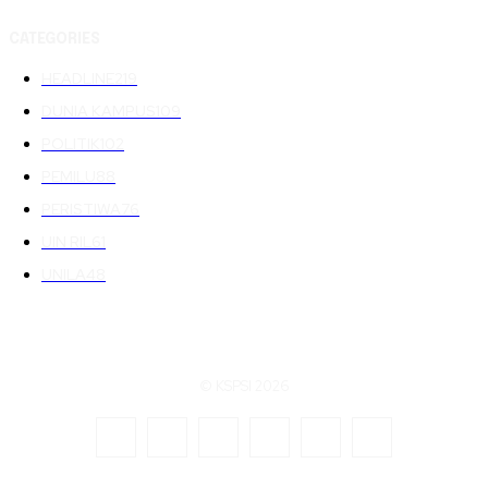
CATEGORIES
HEADLINE
219
DUNIA KAMPUS
109
POLITIK
102
PEMILU
88
PERISTIWA
76
UIN RIL
61
UNILA
48
© KSPSI 2026