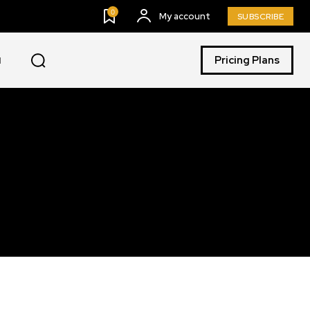
0
My account
SUBSCRIBE
Pricing Plans
I