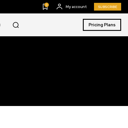
0
My account
SUBSCRIBE
Pricing Plans
I