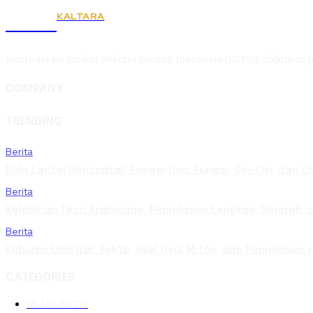
KALTARA
KSPSI
Konfederasi Serikat Pekerja Seluruh Indonesia (KSPSI), didirikan p
COMPANY
TRENDING
Berita
Pola Lantai Horizontal: Pengertian, Fungsi, Ciri-Ciri, dan 
Berita
Kelebihan Teori Brahmana: Penjelasan Lengkap, Sejarah, d
Berita
Kuburan Upin Ipin: Fakta, Asal Usul Mitos, dan Penjelasan
CATEGORIES
HEADLINE
219