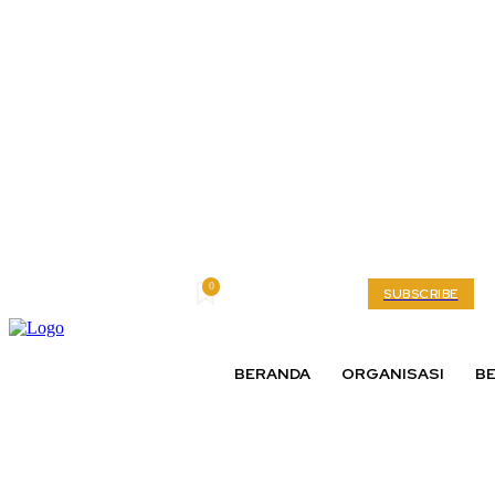
0
Friday, August 7, 2026
My account
SUBSCRIBE
BERANDA
ORGANISASI
BE