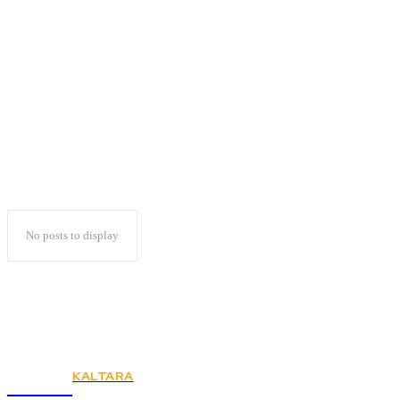
Anis: Pendidikan Itu
Investasi
No posts to display
KALTARA
KSPSI