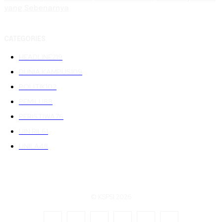
yang Sebenarnya
CATEGORIES
HEADLINE
219
DUNIA KAMPUS
109
POLITIK
102
PEMILU
88
PERISTIWA
76
UIN RIL
61
UNILA
48
© KSPSI 2026