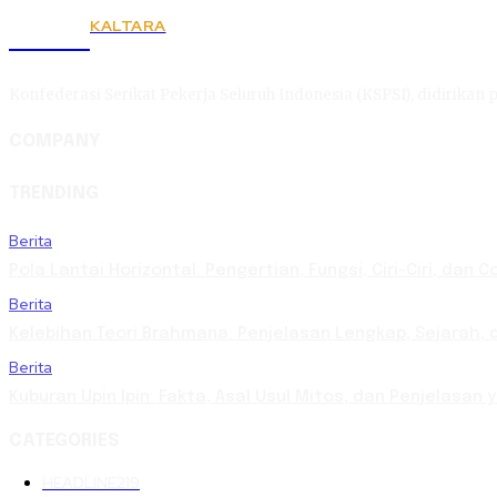
KALTARA
KSPSI
Konfederasi Serikat Pekerja Seluruh Indonesia (KSPSI), didirikan p
COMPANY
TRENDING
Berita
Pola Lantai Horizontal: Pengertian, Fungsi, Ciri-Ciri, dan 
Berita
Kelebihan Teori Brahmana: Penjelasan Lengkap, Sejarah, d
Berita
Kuburan Upin Ipin: Fakta, Asal Usul Mitos, dan Penjelasan
CATEGORIES
HEADLINE
219