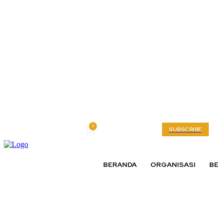
0
Friday, August 7, 2026
My account
SUBSCRIBE
BERANDA
ORGANISASI
BE