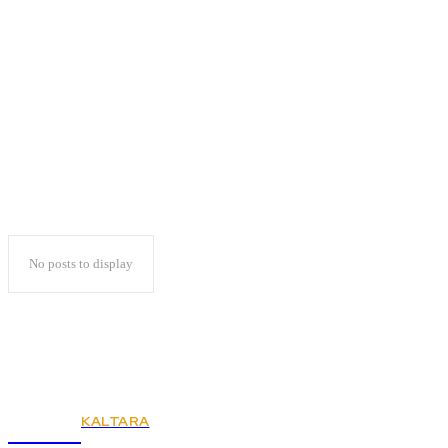
85 Kursi DPRD
Lampung
No posts to display
KALTARA
KSPSI