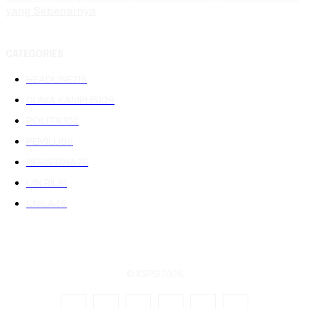
yang Sebenarnya
CATEGORIES
HEADLINE
219
DUNIA KAMPUS
109
POLITIK
102
PEMILU
88
PERISTIWA
76
UIN RIL
61
UNILA
48
© KSPSI 2026