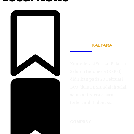
KALTARA
KSPSI
Konfederasi Serikat Pekerja
Seluruh Indonesia (KSPSI),
didirikan pada 20 Februari
1973 (dulu FBSI), adalah salah
satu konfederasi buruh
terbesar di Indonesia.
COMPANY