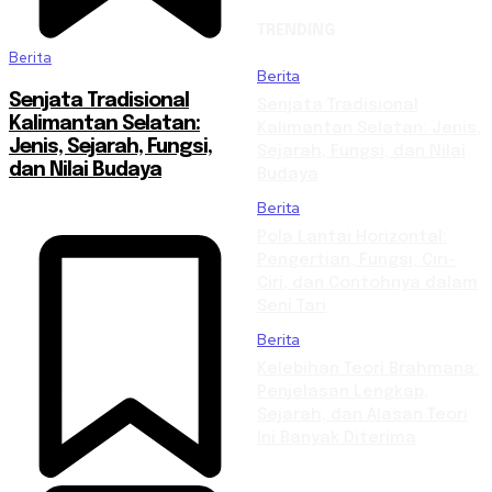
TRENDING
Berita
Berita
Senjata Tradisional
Senjata Tradisional
Kalimantan Selatan:
Kalimantan Selatan: Jenis,
Jenis, Sejarah, Fungsi,
Sejarah, Fungsi, dan Nilai
dan Nilai Budaya
Budaya
Berita
Pola Lantai Horizontal:
Pengertian, Fungsi, Ciri-
Ciri, dan Contohnya dalam
Seni Tari
Berita
Kelebihan Teori Brahmana:
Penjelasan Lengkap,
Sejarah, dan Alasan Teori
Ini Banyak Diterima