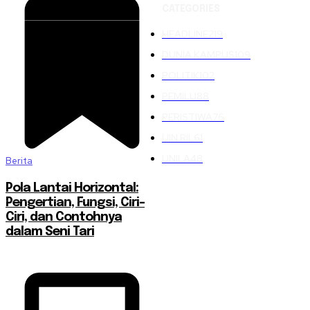
CATEGORIES
HEADLINE
219
DUNIA KAMPUS
109
POLITIK
102
PEMILU
88
PERISTIWA
76
UIN RIL
61
UNILA
48
Berita
Pola Lantai Horizontal:
Pengertian, Fungsi, Ciri-
Ciri, dan Contohnya
dalam Seni Tari