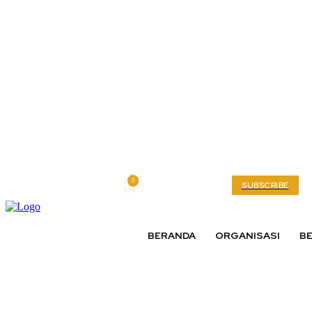
0
Friday, August 7, 2026
My account
SUBSCRIBE
BERANDA
ORGANISASI
BE