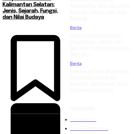
Kalimantan Selatan:
Kalimantan Selatan: Jenis,
Jenis, Sejarah, Fungsi,
Sejarah, Fungsi, dan Nilai
dan Nilai Budaya
Budaya
Berita
Pola Lantai Horizontal:
Pengertian, Fungsi, Ciri-
Ciri, dan Contohnya dalam
Seni Tari
Berita
Kelebihan Teori Brahmana:
Penjelasan Lengkap,
Sejarah, dan Alasan Teori
Ini Banyak Diterima
CATEGORIES
HEADLINE
219
DUNIA KAMPUS
109