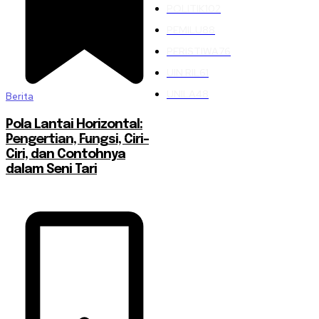
POLITIK
102
PEMILU
88
PERISTIWA
76
UIN RIL
61
UNILA
48
Berita
Pola Lantai Horizontal:
Pengertian, Fungsi, Ciri-
Ciri, dan Contohnya
dalam Seni Tari