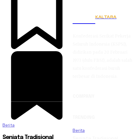
KALTARA
KSPSI
Konfederasi Serikat Pekerja
Seluruh Indonesia (KSPSI),
didirikan pada 20 Februari
1973 (dulu FBSI), adalah salah
satu konfederasi buruh
terbesar di Indonesia.
COMPANY
TRENDING
Berita
Berita
Senjata Tradisional
Senjata Tradisional