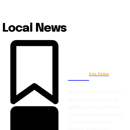
Local News
KALTARA
KSPSI
Konfederasi Serikat Pekerja
Seluruh Indonesia (KSPSI),
didirikan pada 20 Februari
1973 (dulu FBSI), adalah salah
satu konfederasi buruh
terbesar di Indonesia.