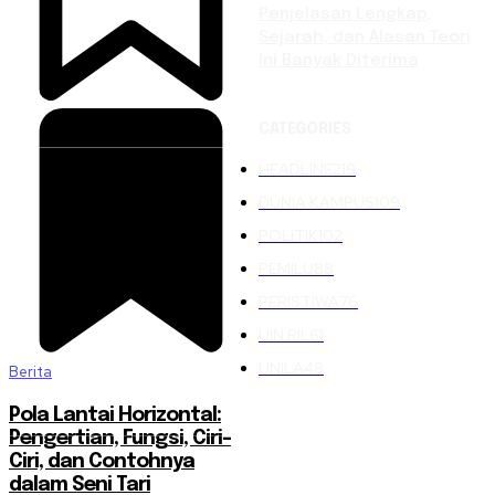
Penjelasan Lengkap,
Sejarah, dan Alasan Teori
Ini Banyak Diterima
CATEGORIES
HEADLINE
219
DUNIA KAMPUS
109
POLITIK
102
PEMILU
88
PERISTIWA
76
UIN RIL
61
UNILA
48
Berita
Pola Lantai Horizontal:
Pengertian, Fungsi, Ciri-
Ciri, dan Contohnya
dalam Seni Tari