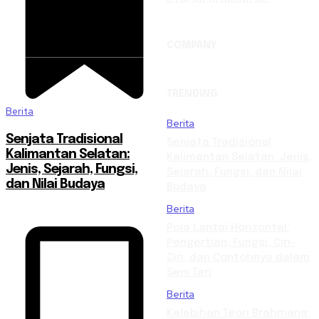
COMPANY
TRENDING
Berita
Berita
Senjata Tradisional
Senjata Tradisional
Kalimantan Selatan:
Kalimantan Selatan: Jenis,
Jenis, Sejarah, Fungsi,
Sejarah, Fungsi, dan Nilai
dan Nilai Budaya
Budaya
Berita
Pola Lantai Horizontal:
Pengertian, Fungsi, Ciri-
Ciri, dan Contohnya dalam
Seni Tari
Berita
Kelebihan Teori Brahmana: