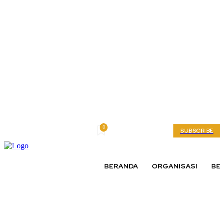
0
Saturday, August 8, 2026
My account
SUBSCRIBE
BERANDA
ORGANISASI
BE