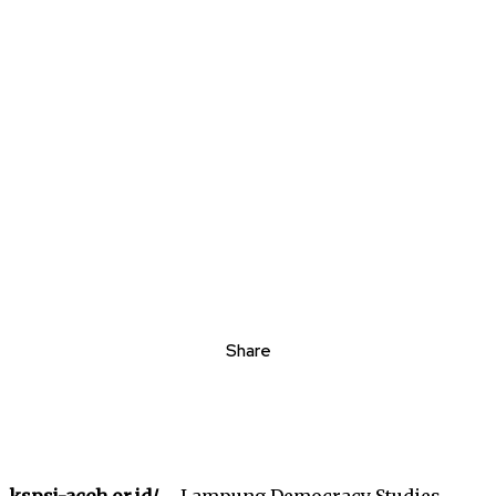
Share
kspsi-aceh.or.id/
– Lampung Democracy Studies