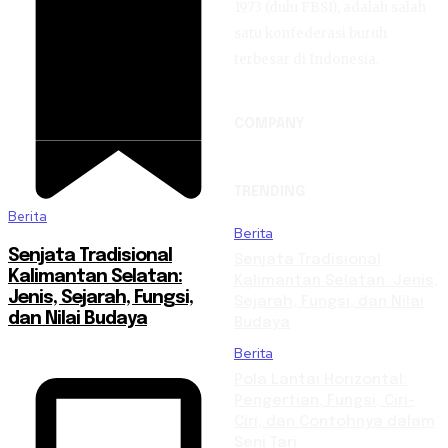
1973 (dulu FBSI), adalah salah
satu konfederasi buruh
terbesar di Indonesia.
COMPANY
TRENDING
Berita
Berita
Senjata Tradisional
Senjata Tradisional
Kalimantan Selatan:
Kalimantan Selatan: Jenis,
Jenis, Sejarah, Fungsi,
Sejarah, Fungsi, dan Nilai
dan Nilai Budaya
Budaya
Berita
Pola Lantai Horizontal:
Pengertian, Fungsi, Ciri-
Ciri, dan Contohnya dalam
Seni Tari