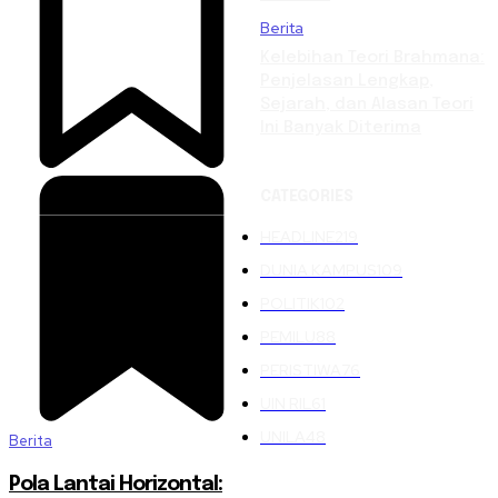
Berita
Kelebihan Teori Brahmana:
Penjelasan Lengkap,
Sejarah, dan Alasan Teori
Ini Banyak Diterima
CATEGORIES
HEADLINE
219
DUNIA KAMPUS
109
POLITIK
102
PEMILU
88
PERISTIWA
76
UIN RIL
61
UNILA
48
Berita
Pola Lantai Horizontal: