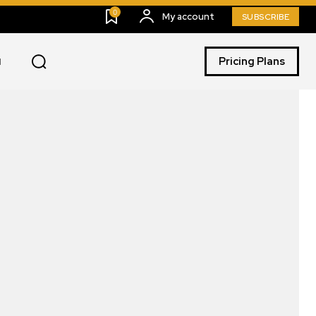
0
My account
SUBSCRIBE
Pricing Plans
I