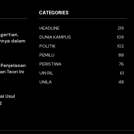
CATEGORIES
HEADLINE
219
ngertian,
DUNIA KAMPUS
109
tohnya dalam
POLITIK
102
PEMILU
88
PERISTIWA
76
 Penjelasan
n Teori Ini
UIN RIL
61
UNILA
48
al Usul
g