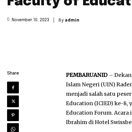
Faculty of Educat
By
admin
November 10, 2023
Share
PEMBARUANID
– Dekan 
Islam Negeri (UIN) Raden
menjadi salah satu pese
Education (ICIED) ke-8,
Education Forum. Acara 
Ibrahim di Hotel Swissbe