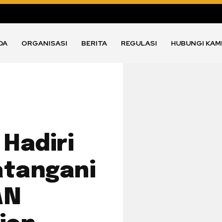
DA
ORGANISASI
BERITA
REGULASI
HUBUNGI KAM
 Hadiri
atangani
AN