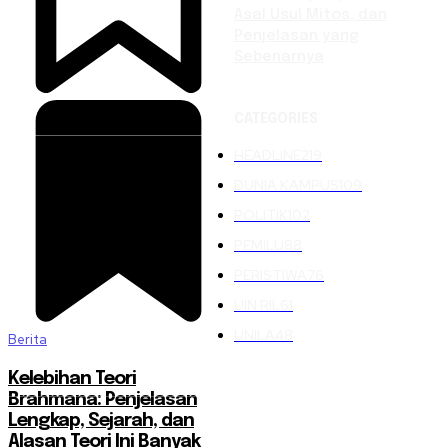
Asal Usul Mitos, dan
Penjelasan yang
Sebenarnya
CATEGORIES
HEADLINE
219
DUNIA KAMPUS
109
POLITIK
102
PEMILU
88
PERISTIWA
76
UIN RIL
61
UNILA
48
Berita
Kelebihan Teori
Brahmana: Penjelasan
Lengkap, Sejarah, dan
Alasan Teori Ini Banyak