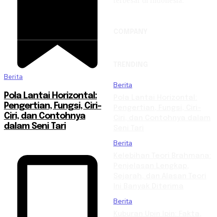
terbesar di Indonesia.
COMPANY
TRENDING
Berita
Berita
Pola Lantai Horizontal:
Pola Lantai Horizontal:
Pengertian, Fungsi, Ciri-
Pengertian, Fungsi, Ciri-
Ciri, dan Contohnya
Ciri, dan Contohnya dalam
dalam Seni Tari
Seni Tari
Berita
Kelebihan Teori Brahmana:
Penjelasan Lengkap,
Sejarah, dan Alasan Teori
Ini Banyak Diterima
Berita
Kuburan Upin Ipin: Fakta,