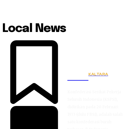
Local News
KALTARA
KSPSI
Konfederasi Serikat Pekerja
Seluruh Indonesia (KSPSI),
didirikan pada 20 Februari
1973 (dulu FBSI), adalah salah
satu konfederasi buruh