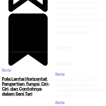
Konfederasi Serikat Pekerja
Seluruh Indonesia (KSPSI),
didirikan pada 20 Februari
1973 (dulu FBSI), adalah salah
satu konfederasi buruh
terbesar di Indonesia.
COMPANY
TRENDING
Berita
Berita
Pola Lantai Horizontal:
Pola Lantai Horizontal:
Pengertian, Fungsi, Ciri-
Pengertian, Fungsi, Ciri-
Ciri, dan Contohnya
Ciri, dan Contohnya dalam
dalam Seni Tari
Seni Tari
Berita