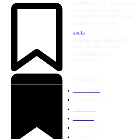
Kelebihan Teori Brahmana:
Penjelasan Lengkap,
Sejarah, dan Alasan Teori
Ini Banyak Diterima
Berita
Kuburan Upin Ipin: Fakta,
Asal Usul Mitos, dan
Penjelasan yang
Sebenarnya
CATEGORIES
HEADLINE
219
DUNIA KAMPUS
109
POLITIK
102
PEMILU
88
PERISTIWA
76
UIN RIL
61