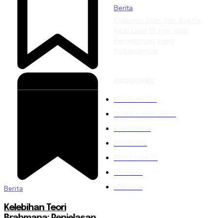
Berita
Kuburan Upin Ipin: Fakta,
Asal Usul Mitos, dan
Penjelasan yang
Sebenarnya
CATEGORIES
HEADLINE
219
DUNIA KAMPUS
109
POLITIK
102
PEMILU
88
PERISTIWA
76
UIN RIL
61
UNILA
48
Berita
Kelebihan Teori