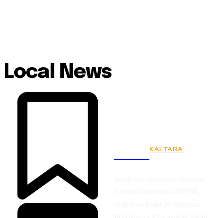
Local News
KALTARA
KSPSI
Konfederasi Serikat Pekerja
Seluruh Indonesia (KSPSI),
didirikan pada 20 Februari
1973 (dulu FBSI), adalah salah