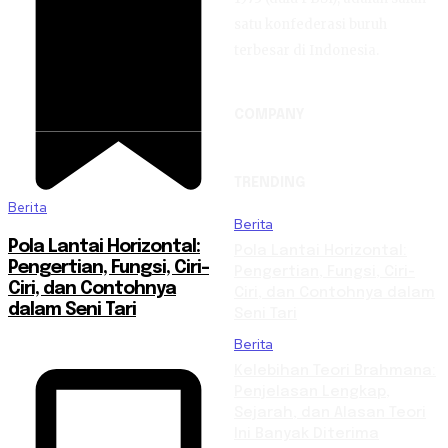
satu konfederasi buruh
terbesar di Indonesia.
COMPANY
TRENDING
Berita
Berita
Pola Lantai Horizontal:
Pola Lantai Horizontal:
Pengertian, Fungsi, Ciri-
Pengertian, Fungsi, Ciri-
Ciri, dan Contohnya
Ciri, dan Contohnya dalam
dalam Seni Tari
Seni Tari
Berita
Kelebihan Teori Brahmana:
Penjelasan Lengkap,
Sejarah, dan Alasan Teori
Ini Banyak Diterima