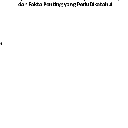
dan Fakta Penting yang Perlu Diketahui
a
.
n