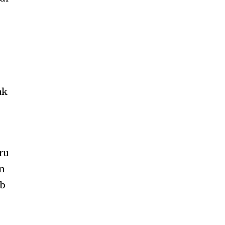
ak
ru
an
ib