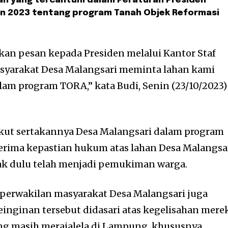
an yang tercantum dalam Peraturan Presiden
un 2023 tentang program Tanah Objek Reformasi
an pesan kepada Presiden melalui Kantor Staf
syarakat Desa Malangsari meminta lahan kami
lam program TORA,” kata Budi, Senin (23/10/2023)
ikut sertakannya Desa Malangsari dalam program
erima kepastian hukum atas lahan Desa Malangsar
ak dulu telah menjadi pemukiman warga.
u perwakilan masyarakat Desa Malangsari juga
nginan tersebut didasari atas kegelisahan mere
ng masih merajalela di Lampung, khususnya