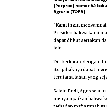
masyarakat sesuai deng
(Perpres) nomor 62 tah
Agraria (TORA).
“Kami ingin menyampaik
Presiden bahwa kami ma
dapat diikut sertakan da
lalu.
Dia berharap, dengan di
itu, pihaknya dapat men
terutama lahan yang sej
Selain Budi, Agus selak
menyampaikan bahwa kei
terhadap mafia tanah ya