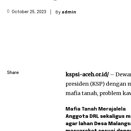
By
admin
October 25, 2023
Share
kspsi-aceh.or.id/
– Dewan
presiden (KSP) dengan 
mafia tanah, problem ka
Mafia Tanah Merajalela
Anggota DRL sekaligus m
agar lahan Desa Malangs