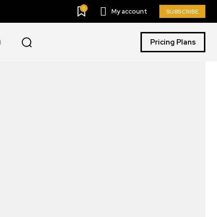
0
My account
SUBSCRIBE
Pricing Plans
I