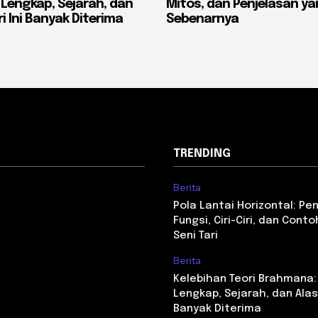
 Lengkap, Sejarah, dan
Mitos, dan Penjelasan y
i Ini Banyak Diterima
Sebenarnya
TRENDING
Berita
Pola Lantai Horizontal: Pe
Fungsi, Ciri-Ciri, dan Con
Seni Tari
Berita
Kelebihan Teori Brahmana:
Lengkap, Sejarah, dan Alasa
Banyak Diterima