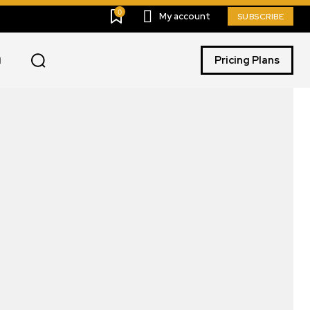
0
My account
SUBSCRIBE
Pricing Plans
I