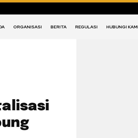
DA
ORGANISASI
BERITA
REGULASI
HUBUNGI KAM
alisasi
pung