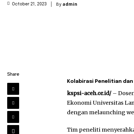
By
admin
October 21, 2023
Share
Kolabirasi Penelitian da
kspsi-aceh.or.id/
– Dosen
Ekonomi Universitas La
dengan melaunching we
Tim peneliti menyerahka