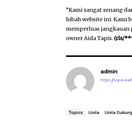
“Kami sangat senang dan
hibah website ini. Kami 
memperluas jangkauan p
owner Aida Tapis.
(rls/**
admin
https://kspsi-kal
Unila
Unila Dukun
Topics