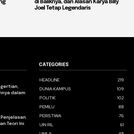
ang
di Baliknya, dan Alasan Karya Billy
Joel Tetap Legendaris
CATEGORIES
HEADLINE
219
ngertian,
DUNIA KAMPUS
109
tohnya dalam
POLITIK
102
PEMILU
88
PERISTIWA
76
 Penjelasan
n Teori Ini
UIN RIL
61
UNILA
48