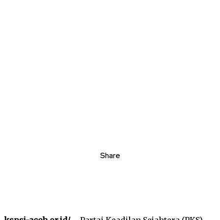
Share
kspsi-aceh.or.id/
– Partai Keadilan Sejahtera (PKS)