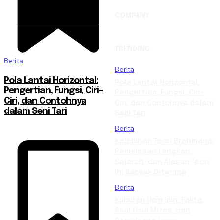
COMPANY
TRENDING
Berita
Berita
Pola Lantai Horizontal:
Pola Lantai Horizontal:
Pengertian, Fungsi, Ciri-
Pengertian, Fungsi, Ciri-
Ciri, dan Contohnya
Ciri, dan Contohnya dalam
dalam Seni Tari
Seni Tari
Berita
Kelebihan Teori Brahmana:
Penjelasan Lengkap,
Sejarah, dan Alasan Teori
Ini Banyak Diterima
Berita
Kuburan Upin Ipin: Fakta,
Asal Usul Mitos, dan