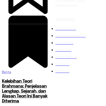
Penjelasan yang
Sebenarnya
CATEGORIES
HEADLINE
219
DUNIA KAMPUS
109
POLITIK
102
PEMILU
88
PERISTIWA
76
UIN RIL
61
UNILA
48
Berita
Kelebihan Teori
Brahmana: Penjelasan
Lengkap, Sejarah, dan
Alasan Teori Ini Banyak
Diterima