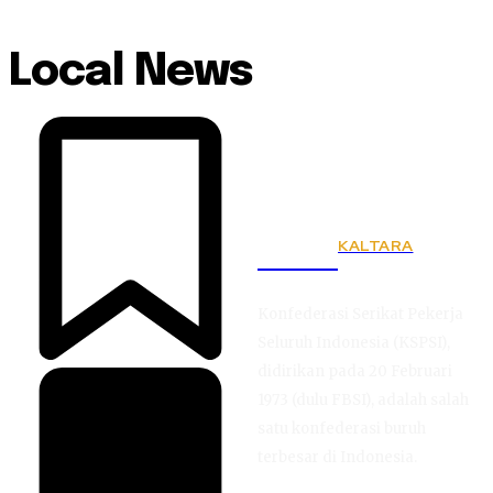
Local News
KALTARA
KSPSI
Konfederasi Serikat Pekerja
Seluruh Indonesia (KSPSI),
didirikan pada 20 Februari
1973 (dulu FBSI), adalah salah
satu konfederasi buruh
terbesar di Indonesia.