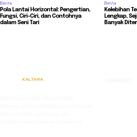
Berita
Berita
Pola Lantai Horizontal: Pengertian,
Kelebihan Te
Fungsi, Ciri-Ciri, dan Contohnya
Lengkap, Sej
dalam Seni Tari
Banyak Dite
KALTARA
COMPANY
KSPSI
Konfederasi Serikat Pekerja Seluruh
Indonesia (KSPSI), didirikan pada 20 Februari
1973 (dulu FBSI), adalah salah satu
konfederasi buruh terbesar di Indonesia.