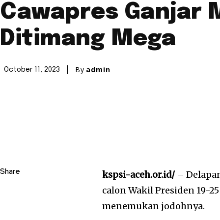
Cawapres Ganjar 
Ditimang Mega
By
admin
October 11, 2023
Share
kspsi-aceh.or.id/
– Delapan
calon Wakil Presiden 19-2
menemukan jodohnya.