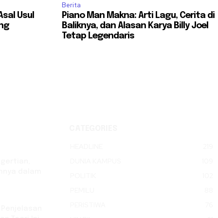
Berita
Asal Usul
Piano Man Makna: Arti Lagu, Cerita di
ang
Baliknya, dan Alasan Karya Billy Joel
Tetap Legendaris
CATEGORIES
HEADLINE
219
DUNIA KAMPUS
109
ngertian,
tohnya dalam
POLITIK
102
PEMILU
88
PERISTIWA
76
 Penjelasan