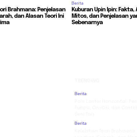
Berita
ori Brahmana: Penjelasan
Kuburan Upin Ipin: Fakta, 
arah, dan Alasan Teori Ini
Mitos, dan Penjelasan y
rima
Sebenarnya
TRENDING
Berita
Pola Lantai Horizontal: Pe
Fungsi, Ciri-Ciri, dan Con
Seni Tari
Berita
Kelebihan Teori Brahmana: