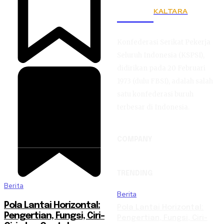
KALTARA
KSPSI
Konfederasi Serikat Pekerja
Seluruh Indonesia (KSPSI),
didirikan pada 20 Februari
1973 (dulu FBSI), adalah salah
satu konfederasi buruh
terbesar di Indonesia.
COMPANY
TRENDING
Berita
Berita
Pola Lantai Horizontal:
Pola Lantai Horizontal:
Pengertian, Fungsi, Ciri-
Pengertian, Fungsi, Ciri-