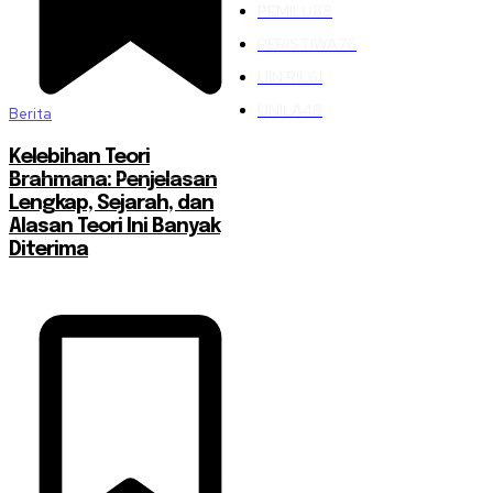
PEMILU
88
PERISTIWA
76
UIN RIL
61
UNILA
48
Berita
Kelebihan Teori
Brahmana: Penjelasan
Lengkap, Sejarah, dan
Alasan Teori Ini Banyak
Diterima