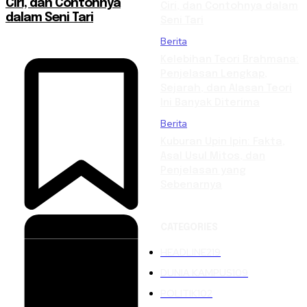
Ciri, dan Contohnya
Ciri, dan Contohnya dalam
dalam Seni Tari
Seni Tari
Berita
Kelebihan Teori Brahmana:
Penjelasan Lengkap,
Sejarah, dan Alasan Teori
Ini Banyak Diterima
Berita
Kuburan Upin Ipin: Fakta,
Asal Usul Mitos, dan
Penjelasan yang
Sebenarnya
CATEGORIES
HEADLINE
219
DUNIA KAMPUS
109
POLITIK
102